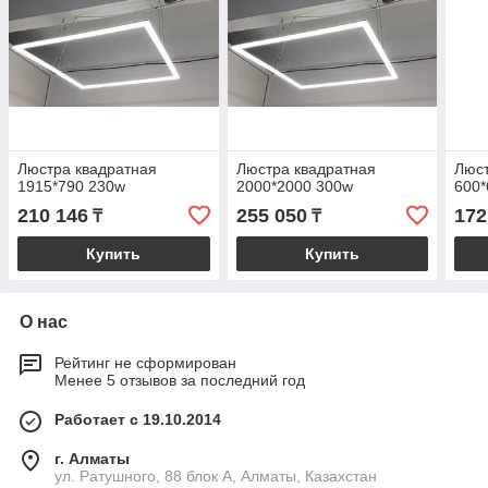
Люстра квадратная
Люстра квадратная
Люст
1915*790 230w
2000*2000 300w
600*
210 146
255 050
172
₸
₸
Купить
Купить
О нас
Рейтинг не сформирован
Менее 5 отзывов за последний год
Работает с 19.10.2014
г. Алматы
ул. Ратушного, 88 блок A, Алматы, Казахстан