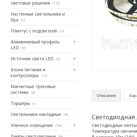
световые решения
174
Настенные светильники и
бра
22
Плинтус с подсветкой
14
Алюминиевый профиль
LED
93
Источник света LED
92
Блоки питания и
контроллеры
119
Магнитные трековые
системы
49
Описание
Хар
Торшеры
6
Светильники накладные
46
Светодиодная л
Уличное освещение
Светодиодные ленты 
144
Температура свечени
Лампы светодиодные
В катушке: 10м (24V)
98