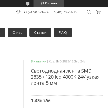
Корзина
+7 (747) 055-34-06
+7 (701) 766-54-75
а
О нас
Статьи
F.A.Q
В наличии
Код:
SMD 2835/120led 24v
Светодиодная лента SMD
2835 / 120 led 4000K 24V узкая
лента 5 мм
1 375 ₸/м