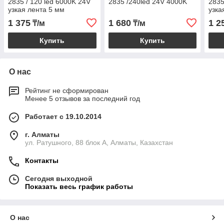
2835 / 120 led 6000K 24V
2835 /240led 24V 4000K
2835
узкая лента 5 мм
узка
1 375
1 680
1 2
₸/м
₸/м
Купить
Купить
О нас
Рейтинг не сформирован
Менее 5 отзывов за последний год
Работает с 19.10.2014
г. Алматы
ул. Ратушного, 88 блок A, Алматы, Казахстан
Контакты
Сегодня выходной
Показать весь график работы
О нас