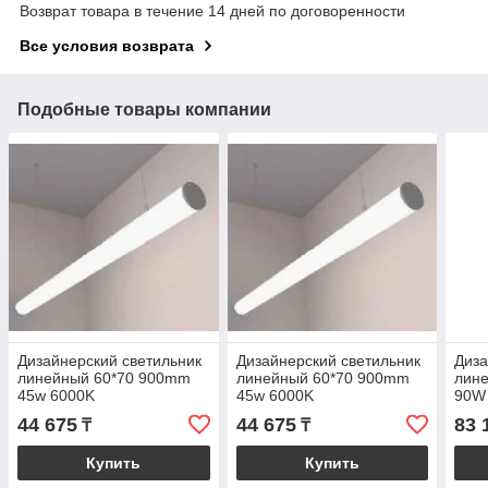
Возврат товара в течение 14 дней по договоренности
Все условия возврата
Подобные товары компании
Дизайнерский светильник
Дизайнерский светильник
Диза
линейный 60*70 900mm
линейный 60*70 900mm
лин
45w 6000K
45w 6000K
90W
44 675
44 675
83 
₸
₸
Купить
Купить