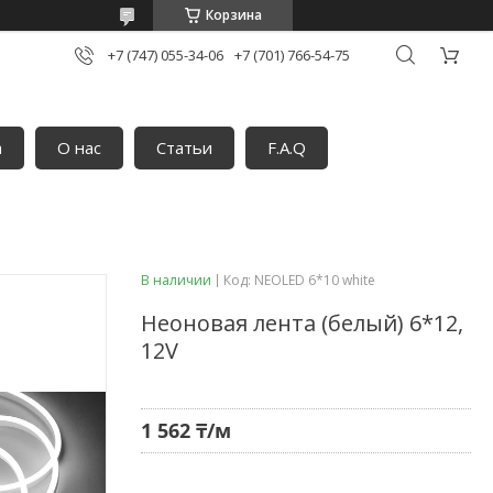
Корзина
+7 (747) 055-34-06
+7 (701) 766-54-75
а
О нас
Статьи
F.A.Q
В наличии
Код:
NEOLED 6*10 white
Неоновая лента (белый) 6*12,
12V
1 562 ₸/м