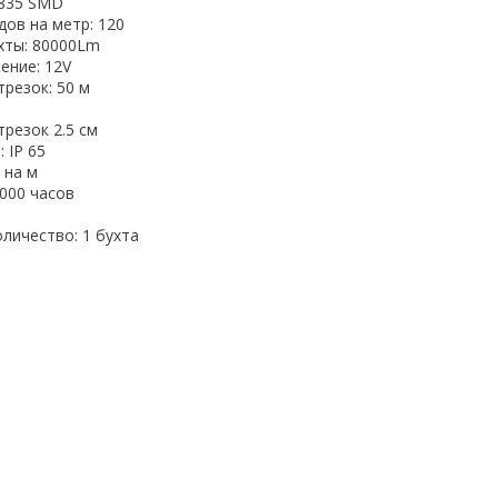
2835 SMD
ов на метр: 120
хты: 80000Lm
ение: 12V
резок: 50 м
резок 2.5 см
 IP 65
 на м
000 часов
личество: 1 бухта