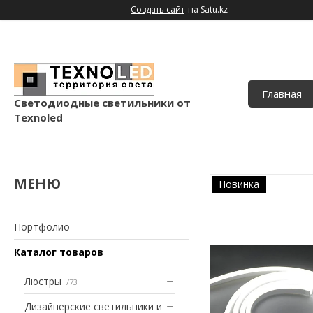
Создать сайт
на Satu.kz
Главная
Светодиодные светильники от
Texnoled
Новинка
Портфолио
Каталог товаров
Люстры
73
Дизайнерские светильники и