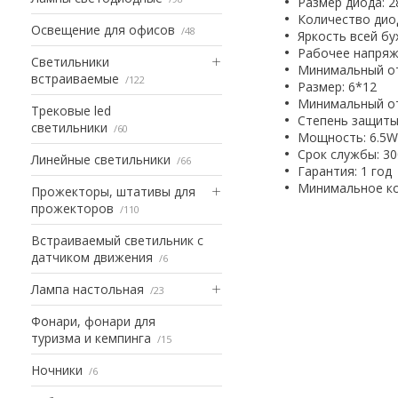
Размер диода: 
Количество диод
Освещение для офисов
48
Яркость всей бу
Рабочее напряж
Светильники
Минимальный от
встраиваемые
122
Размер: 6*12
Минимальный от
Трековые led
Степень защиты:
светильники
60
Мощность: 6.5W
Срок службы: 30
Линейные светильники
66
Гарантия: 1 год
Минимальное ко
Прожекторы, штативы для
прожекторов
110
Встраиваемый светильник с
датчиком движения
6
Лампа настольная
23
Фонари, фонари для
туризма и кемпинга
15
Ночники
6