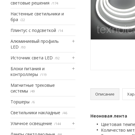
световые решения
174
Настенные светильники и
бра
22
Плинтус с подсветкой
14
Алюминиевый профиль
LED
93
Источник света LED
92
Блоки питания и
контроллеры
119
Магнитные трековые
системы
49
Описание
Хар
Торшеры
6
Светильники накладные
46
Неоновая лента
Уличное освещение
144
Цветовая темпер
Количество метр
Лампы светодиодные
98