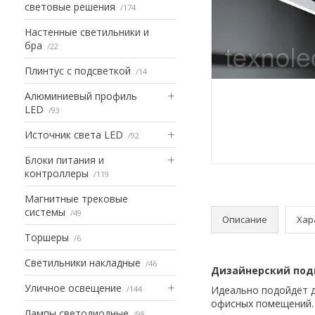
световые решения
174
Настенные светильники и
бра
22
Плинтус с подсветкой
14
Алюминиевый профиль
LED
93
Источник света LED
92
Блоки питания и
контроллеры
119
Магнитные трековые
системы
49
Описание
Хар
Торшеры
6
Светильники накладные
46
Дизайнерский под
Уличное освещение
144
Идеально подойдёт д
офисных помещений.
Лампы светодиодные
98