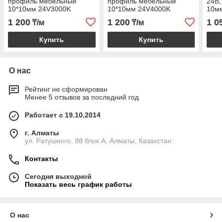
профиль мебельный
профиль мебельный
24В,
10*10мм 24V3000K
10*10мм 24V4000K
10м
1 200
1 200
1 0
₸/м
₸/м
Купить
Купить
О нас
Рейтинг не сформирован
Менее 5 отзывов за последний год
Работает с 19.10.2014
г. Алматы
ул. Ратушного, 88 блок A, Алматы, Казахстан
Контакты
Сегодня выходной
Показать весь график работы
О нас