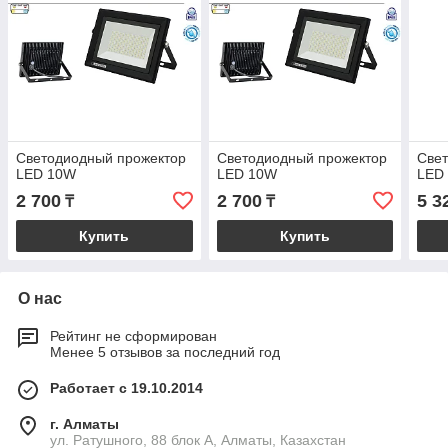
Светодиодный прожектор
Светодиодный прожектор
Све
LED 10W
LED 10W
LED
2 700
2 700
5 3
₸
₸
Купить
Купить
О нас
Рейтинг не сформирован
Менее 5 отзывов за последний год
Работает с 19.10.2014
г. Алматы
ул. Ратушного, 88 блок A, Алматы, Казахстан