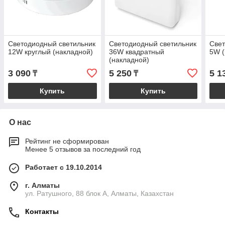
Светодиодный светильник
Светодиодный светильник
Свет
12W круглый (накладной)
36W квадратный
5W (
(накладной)
3 090
5 250
5 1
₸
₸
Купить
Купить
О нас
Рейтинг не сформирован
Менее 5 отзывов за последний год
Работает с 19.10.2014
г. Алматы
ул. Ратушного, 88 блок A, Алматы, Казахстан
Контакты