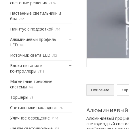
световые решения
174
Настенные светильники и
бра
22
Плинтус с подсветкой
14
Алюминиевый профиль
LED
93
Источник света LED
92
Блоки питания и
контроллеры
119
Магнитные трековые
системы
49
Описание
Хар
Торшеры
6
Светильники накладные
46
Алюминиевый п
Уличное освещение
Алюминиевый профиль
144
светодиодный светил
Лампы светодиодные
98