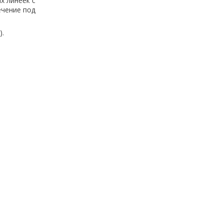
х линеек с
ечение под
).