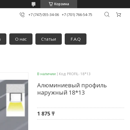
Корзина
+7 (747) 055-34-06
+7 (701) 766-54-75
а
О нас
Статьи
F.A.Q
В наличии
Код:
PROFIL- 18*13
Алюминиевый профиль
наружный 18*13
1 875 ₸