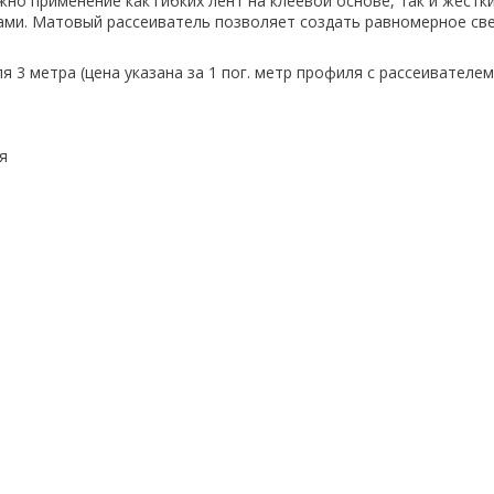
но применение как гибких лент на клеевой основе, так и жестки
ми. Матовый рассеиватель позволяет создать равномерное св
 3 метра (цена указана за 1 пог. метр профиля с рассеивателем
я