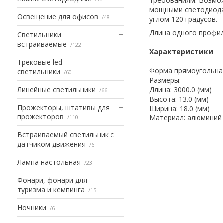
требованиям. Возмож
мощными светодиода
Освещение для офисов
48
углом 120 градусов.
Длина одного профиля
Светильники
встраиваемые
122
Характеристики
Трековые led
Форма прямоугольна
светильники
60
Размеры:
Линейные светильники
Длина: 3000.0 (мм)
66
Высота: 13.0 (мм)
Прожекторы, штативы для
Ширина: 18.0 (мм)
прожекторов
Материал: алюминий
110
Встраиваемый светильник с
датчиком движения
6
Лампа настольная
23
Фонари, фонари для
туризма и кемпинга
15
Ночники
6