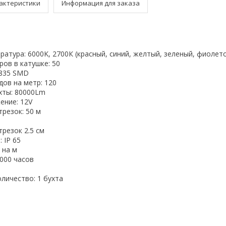
актеристики
Информация для заказа
атура: 6000K, 2700К (красный, синий, желтый, зеленый, фиолет
ов в катушке: 50
2835 SMD
ов на метр: 120
хты: 80000Lm
ение: 12V
резок: 50 м
резок 2.5 см
 IP 65
 на м
000 часов
личество: 1 бухта