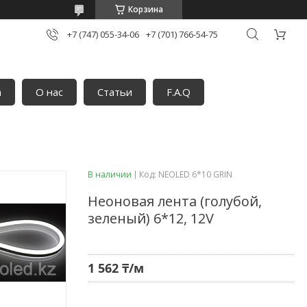
Корзина
+7 (747) 055-34-06
+7 (701) 766-54-75
а
О нас
Статьи
F.A.Q
В наличии
Код:
NEOLED 6*10 GRIN
Неоновая лента (голубой,
зеленый) 6*12, 12V
1 562 ₸/м