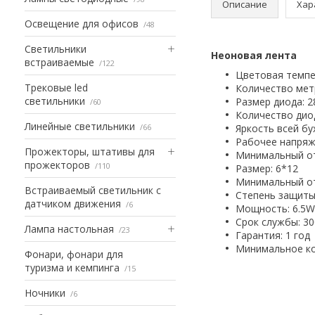
Описание
Хар
Освещение для офисов
48
Светильники
Неоновая лента
встраиваемые
122
Цветовая темпер
Трековые led
Количество метр
светильники
Размер диода: 
60
Количество диод
Линейные светильники
66
Яркость всей бу
Рабочее напряж
Прожекторы, штативы для
Минимальный от
прожекторов
110
Размер: 6*12
Минимальный от
Встраиваемый светильник с
Степень защиты:
датчиком движения
6
Мощность: 6.5W
Срок службы: 30
Лампа настольная
23
Гарантия: 1 год
Минимальное ко
Фонари, фонари для
туризма и кемпинга
15
Ночники
6