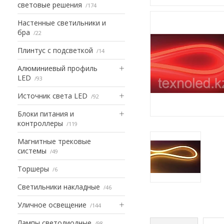
световые решения
174
Настенные светильники и
бра
22
Плинтус с подсветкой
14
Алюминиевый профиль
LED
93
Источник света LED
92
Блоки питания и
контроллеры
119
Магнитные трековые
системы
49
Торшеры
6
Светильники накладные
46
Уличное освещение
144
Лампы светодиодные
98