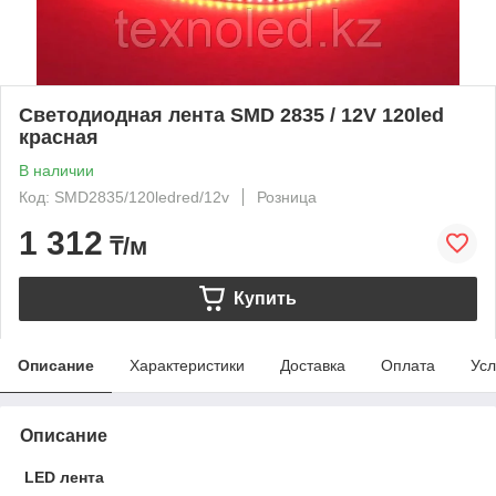
Светодиодная лента SMD 2835 / 12V 120led
красная
В наличии
Код: SMD2835/120ledred/12v
Розница
1 312
₸/м
Купить
Описание
Характеристики
Доставка
Оплата
Усл
Описание
LED лента