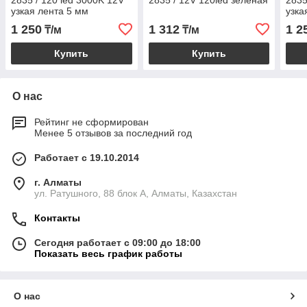
2835 / 120 led 3000K 12V
2835 / 12V 120led зеленая
2835
узкая лента 5 мм
узка
1 250
1 312
1 2
₸/м
₸/м
Купить
Купить
О нас
Рейтинг не сформирован
Менее 5 отзывов за последний год
Работает с 19.10.2014
г. Алматы
ул. Ратушного, 88 блок A, Алматы, Казахстан
Контакты
Сегодня работает с 09:00 до 18:00
Показать весь график работы
О нас