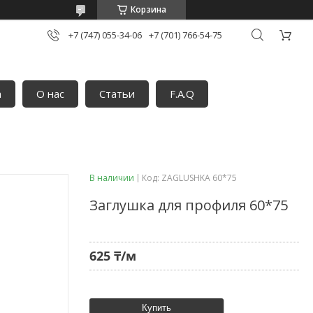
Корзина
+7 (747) 055-34-06
+7 (701) 766-54-75
а
О нас
Статьи
F.A.Q
В наличии
Код:
ZAGLUSHKA 60*75
Заглушка для профиля 60*75
625 ₸/м
Купить