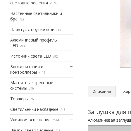
световые решения
174
Настенные светильники и
бра
22
Плинтус с подсветкой
14
Алюминиевый профиль
LED
93
Источник света LED
92
Блоки питания и
контроллеры
119
Магнитные трековые
системы
49
Описание
Хар
Торшеры
6
Светильники накладные
46
Заглушка для 
Уличное освещение
Алюминиевая заглушк
144
Лампы светодиодные
98