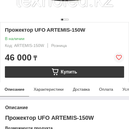
Прожектор UFO ARTEMIS-150W
В наличии
Код: ARTEMIS-150W
Розница
46 000
₸
Купить
Описание
Характеристики
Доставка
Оплата
Усл
Описание
Прожектор UFO ARTEMIS-150W
Возможности продукта