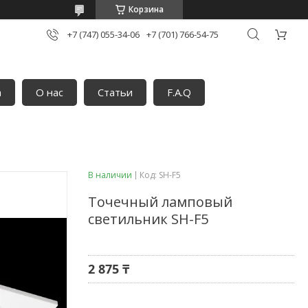
Корзина
+7 (747) 055-34-06
+7 (701) 766-54-75
а
О нас
Статьи
F.A.Q
В наличии
Код:
SH-F5
Точечный ламповый
светильник SH-F5
2 875 ₸