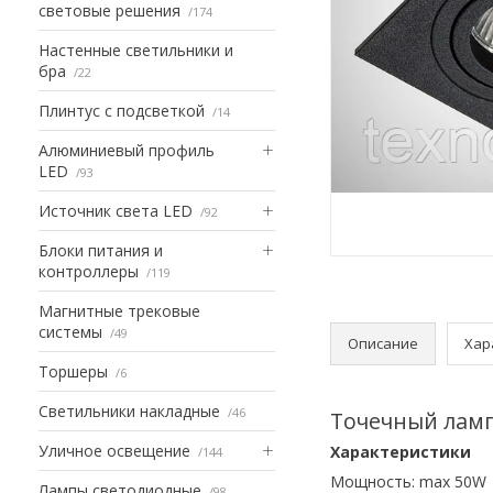
световые решения
174
Настенные светильники и
бра
22
Плинтус с подсветкой
14
Алюминиевый профиль
LED
93
Источник света LED
92
Блоки питания и
контроллеры
119
Магнитные трековые
системы
49
Описание
Хар
Торшеры
6
Светильники накладные
46
Точечный ламп
Уличное освещение
Характеристики
144
Мощность: max 50W
Лампы светодиодные
98