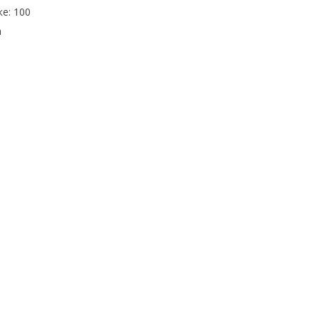
е: 100
а