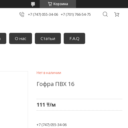
Корзина
+7 (747) 055-34-06
+7 (701) 766-54-75
а
О нас
Статьи
F.A.Q
Нет в наличии
Гофра ПВХ 16
111 ₸/м
+7 (747) 055-34-06