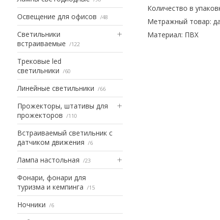
Количество в упаковк
Освещение для офисов
48
Метражный товар: д
Светильники
Материал: ПВХ
встраиваемые
122
Трековые led
светильники
60
Линейные светильники
66
Прожекторы, штативы для
прожекторов
110
Встраиваемый светильник с
датчиком движения
6
Лампа настольная
23
Фонари, фонари для
туризма и кемпинга
15
Ночники
6