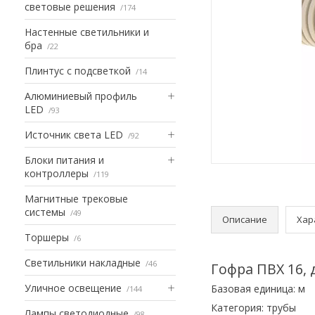
световые решения
174
Настенные светильники и
бра
22
Плинтус с подсветкой
14
Алюминиевый профиль
LED
93
Источник света LED
92
Блоки питания и
контроллеры
119
Магнитные трековые
системы
49
Описание
Хар
Торшеры
6
Светильники накладные
46
Гофра ПВХ 16,
Уличное освещение
Базовая единица: м
144
Категория: трубы
Лампы светодиодные
98