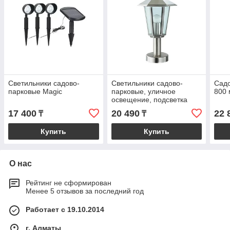
Светильники садово-
Cветильники садово-
Садо
парковые Magic
парковые, уличное
800 
освещение, подсветка
Сада, Подсветка Парка
17 400
20 490
22 
₸
₸
Купить
Купить
О нас
Рейтинг не сформирован
Менее 5 отзывов за последний год
Работает с 19.10.2014
г. Алматы