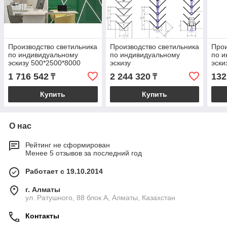
Производство светильника
Производство светильника
Прои
по индивидуальному
по индивидуальному
по и
эскизу 500*2500*8000
эскизу
эски
1 716 542
2 244 320
132
₸
₸
Купить
Купить
О нас
Рейтинг не сформирован
Менее 5 отзывов за последний год
Работает с 19.10.2014
г. Алматы
ул. Ратушного, 88 блок A, Алматы, Казахстан
Контакты