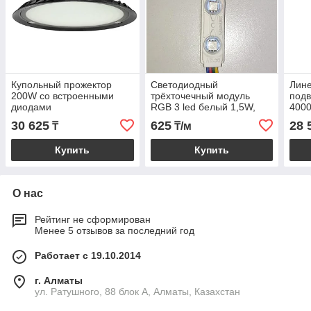
Купольный прожектор
Светодиодный
Лине
200W со встроенными
трёхточечный модуль
под
диодами
RGB 3 led белый 1,5W,
400
DC12V
30 625
625
28 
₸
₸/м
Купить
Купить
О нас
Рейтинг не сформирован
Менее 5 отзывов за последний год
Работает с 19.10.2014
г. Алматы
ул. Ратушного, 88 блок A, Алматы, Казахстан