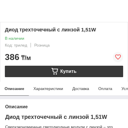
Диод трехточечный с линзой 1,51W
В наличии
Код: трилед
Розница
386
₸/м
Купить
Описание
Характеристики
Доставка
Оплата
Усл
Описание
Диод трехточечный с линзой 1,51W
Сверхэкономичные светодиодные модули с линзой – это